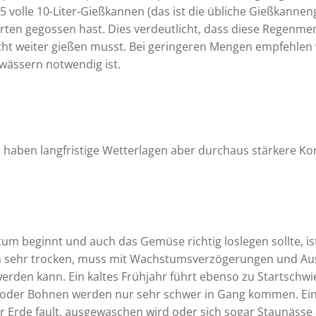
 volle 10-Liter-Gießkannen (das ist die übliche Gießkanne
ten gegossen hast. Dies verdeutlicht, dass diese Regenmen
ht weiter gießen musst. Bei geringeren Mengen empfehlen 
wässern notwendig ist.
aben langfristige Wetterlagen aber durchaus stärkere K
m beginnt und auch das Gemüse richtig loslegen sollte, ist 
ann sehr trocken, muss mit Wachstumsverzögerungen und Au
rden kann. Ein kaltes Frühjahr führt ebenso zu Startschwie
i oder Bohnen werden nur sehr schwer in Gang kommen. Ein
 Erde fault, ausgewaschen wird oder sich sogar Staunässe an