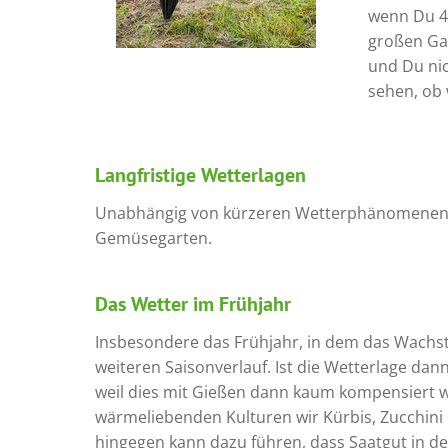
wenn Du 45
großen Gar
und Du nic
sehen, ob 
Langfristige Wetterlagen
Unabhängig von kürzeren Wetterphänomenen h
Gemüsegarten.
Das Wetter im Frühjahr
Insbesondere das Frühjahr, in dem das Wachstu
weiteren Saisonverlauf. Ist die Wetterlage d
weil dies mit Gießen dann kaum kompensiert we
wärmeliebenden Kulturen wir Kürbis, Zucchin
hingegen kann dazu führen, dass Saatgut in der