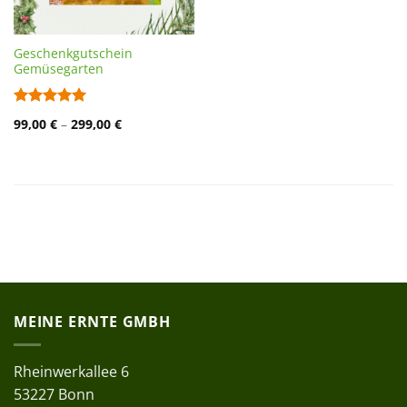
Geschenkgutschein
Gemüsegarten
Bewertet
99,00
€
–
299,00
€
mit
5
von
5
MEINE ERNTE GMBH
Rheinwerkallee 6
53227 Bonn