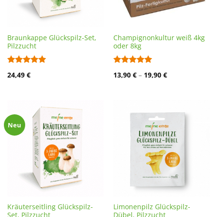
Braunkappe Glückspilz-Set,
Champignonkultur weiß 4kg
Pilzzucht
oder 8kg
Bewertet
Bewertet
24,49
€
13,90
€
–
19,90
€
mit
5
von
mit
5
von
5
5
Neu
Kräuterseitling Glückspilz-
Limonenpilz Glückspilz-
Set, Pilzzucht
Dübel, Pilzzucht