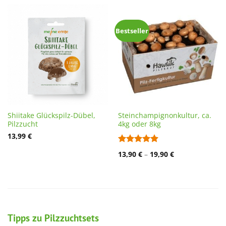
Bestseller
Shiitake Glückspilz-Dübel,
Steinchampignonkultur, ca.
Pilzzucht
4kg oder 8kg
13,99
€
Bewertet
13,90
€
–
19,90
€
mit
4.88
von 5
Tipps zu Pilzzuchtsets