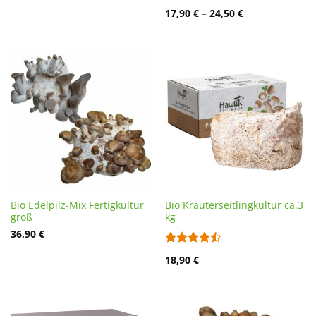
Bewertet
17,90
€
–
24,50
€
mit
4.78
von 5
Bio Edelpilz-Mix Fertigkultur
Bio Kräuterseitlingkultur ca.3
groß
kg
36,90
€
Bewertet
18,90
€
mit
4.43
von 5