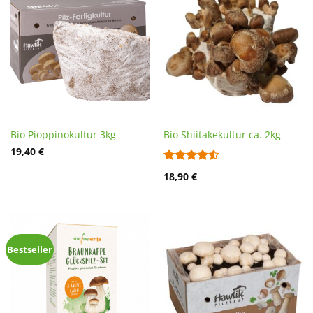
Bio Pioppinokultur 3kg
Bio Shiitakekultur ca. 2kg
19,40
€
Bewertet
18,90
€
mit
4.5
von 5
Bestseller