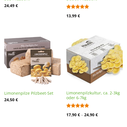
24,49
€
Bewertet
13,99
€
mit
5
von
5
Limonenpilzkultur, ca. 2-3kg
Limonenpilze Pilzbeet-Set
oder 6-7kg
24,50
€
Bewertet
17,90
€
–
24,90
€
mit
5
von
5