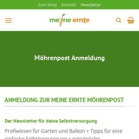
Zum
Zum Shop
Kontakt
Newsletter
Inhalt
springen
Möhrenpost Anmeldung
ANMELDUNG ZUR MEINE ERNTE MÖHRENPOST
Der Newsletter für deine Selbstversorgung
Profiwissen für Garten und Balkon + Tipps für eine
einfache Selbstversorgung + persönliche