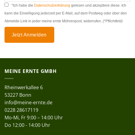
*Ich habe die
Datenschutzerklärung
gelesen und akzeptiere diese. Ich
kann die Einwilligung jederzeit per E-Mail, auf dem Postweg oder über den
Abmelde-Link in jeder
meine ernte
Möhrenpost, widerrufen.
(*Pflichtfeld)
Jetzt Anmelden
MEINE ERNTE GMBH
Rheinwerkallee 6
53227 Bonn
info@meine-ernte.de
0228 28617119
Mo-Mi, Fr 9:00 – 14:00 Uhr
Do 12:00 - 14:00 Uhr