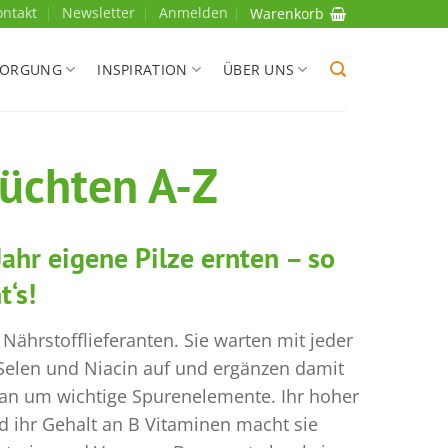
ontakt
Newsletter
Anmelden
Warenkorb
SORGUNG
INSPIRATION
ÜBER UNS
züchten A-Z
ahr eigene Pilze ernten – so
t‘s!
e Nährstofflieferanten. Sie warten mit jeder
elen und Niacin auf und ergänzen damit
an um wichtige Spurenelemente. Ihr hoher
d ihr Gehalt an B Vitaminen macht sie