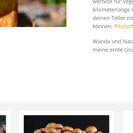
wertvoll für Ve
kilometerlange
deinen Teller mi
können.
Pilzzuc
Wanda und Nata
meine ernte Gr