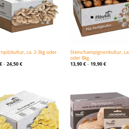
npilzkultur, ca. 2-3kg oder
Steinchampignonkultur, ca
oder 8kg
Preisspanne:
Preisspan
€
–
24,50
€
13,90
€
–
19,90
€
17,90 €
13,90 €
bis
bis
24,50 €
19,90 €