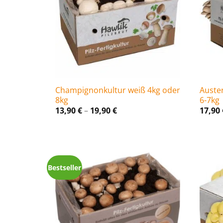
Champignonkultur weiß 4kg oder
Auster
8kg
6-7kg
Preisspanne:
13,90
€
–
19,90
€
17,90
13,90 €
bis
19,90 €
Bestseller