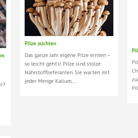
Pilze züchten
Pi
Das ganze Jahr eigene Pilze ernten –
im
Pi
so leicht geht‘s! Pilze sind stolze
Ch
Nährstofflieferanten. Sie warten mit
zü
jeder Menge Kalium, ...
ir?
Pi