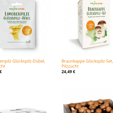
npilz Glückspilz-Dübel,
Braunkappe Glückspilz-Set
cht
Pilzzucht
€
24,49
€