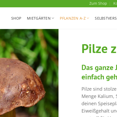
Zum Shop
K
SHOP
MIETGÄRTEN
PFLANZEN A-Z
SELBSTVER
Pilze 
Das ganze J
einfach geh
Pilze sind stolz
Menge Kalium, S
deinen Speisepl
Eiweißgehalt un