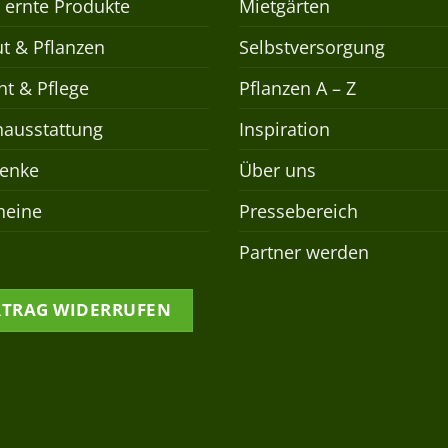
 ernte Produkte
Mietgärten
t & Pflanzen
Selbstversorgung
t & Pflege
Pflanzen A – Z
nausstattung
Inspiration
enke
Über uns
heine
Pressebereich
Partner werden
RTRAG WIDERRUFEN