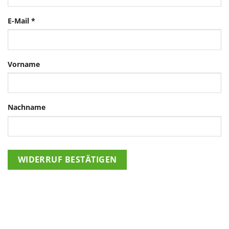
E-Mail
*
E-
Vorname
Mail
(wiederholen)
*
Nachname
WIDERRUF BESTÄTIGEN