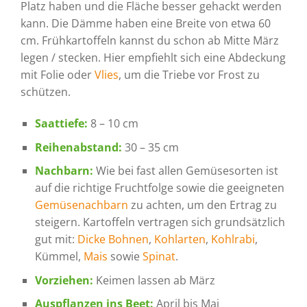
Platz haben und die Fläche besser gehackt werden
kann. Die Dämme haben eine Breite von etwa 60
cm. Frühkartoffeln kannst du schon ab Mitte März
legen / stecken. Hier empfiehlt sich eine Abdeckung
mit Folie oder
Vlies
, um die Triebe vor Frost zu
schützen.
Saattiefe:
8 – 10 cm
Reihenabstand:
30 – 35 cm
Nachbarn:
Wie bei fast allen Gemüsesorten ist
auf die richtige Fruchtfolge sowie die geeigneten
Gemüsenachbarn
zu achten, um den Ertrag zu
steigern. Kartoffeln vertragen sich grundsätzlich
gut mit:
Dicke Bohnen
,
Kohlarten
,
Kohlrabi
,
Kümmel,
Mais
sowie
Spinat
.
Vorziehen:
Keimen lassen ab März
Auspflanzen ins Beet:
April bis Mai