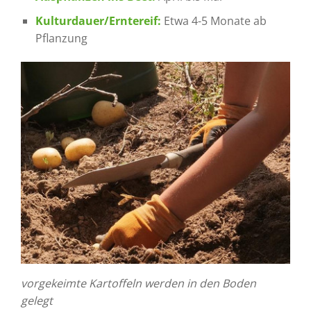
Kulturdauer/Erntereif:
Etwa 4-5 Monate ab
Pflanzung
vorgekeimte Kartoffeln werden in den Boden
gelegt