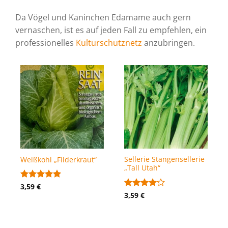
Da Vögel und Kaninchen Edamame auch gern
vernaschen, ist es auf jeden Fall zu empfehlen, ein
professionelles
Kulturschutznetz
anzubringen.
Sellerie Stangensellerie
Weißkohl „Filderkraut“
„Tall Utah“
Bewertet
3,59
€
mit
5
von
Bewertet
3,59
€
5
mit
4
von 5