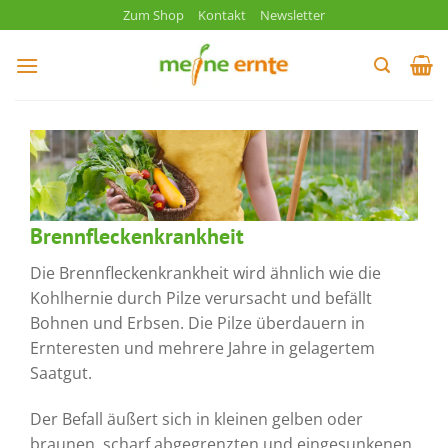
Zum
Zum Shop
Kontakt
Newsletter
Inhalt
springen
Brennfleckenkrankheit
Die Brennfleckenkrankheit wird ähnlich wie die
Kohlhernie durch Pilze verursacht und befällt
Bohnen und Erbsen. Die Pilze überdauern in
Ernteresten und mehrere Jahre in gelagertem
Saatgut.
Der Befall äußert sich in kleinen gelben oder
braunen, scharf abgegrenzten und eingesunkenen