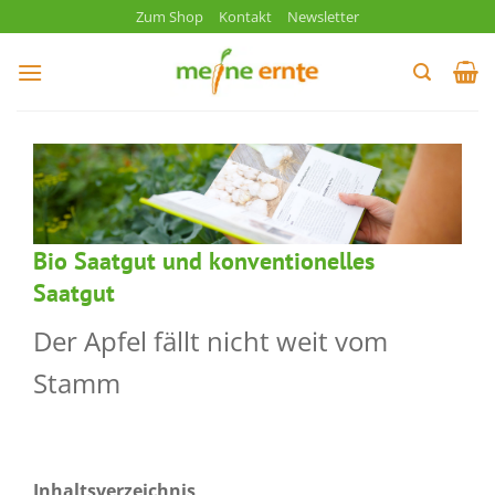
Zum
Zum Shop
Kontakt
Newsletter
Inhalt
springen
Bio Saatgut und konventionelles
Saatgut
Der Apfel fällt nicht weit vom
Stamm
Inhaltsverzeichnis