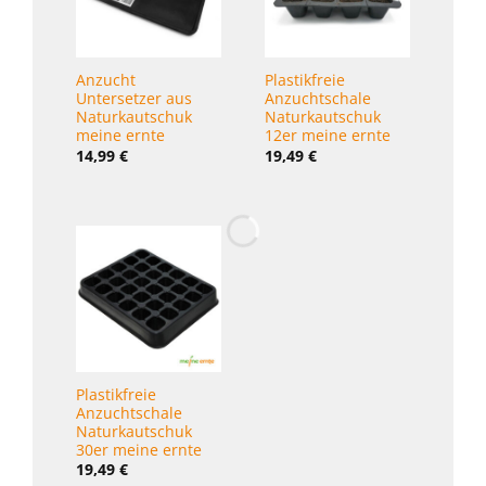
Anzucht
Plastikfreie
Auberg
Untersetzer aus
Anzuchtschale
lunga 
Naturkautschuk
Naturkautschuk
meine ernte
12er meine ernte
14,99
€
19,49
€
Bewert
3,59
€
mit
5
5
Plastikfreie
Anzuchtschale
Naturkautschuk
30er meine ernte
19,49
€