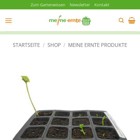
Zum
Zum Gartenwissen
Newsletter
Kontakt
Inhalt
springen
STARTSEITE
/
SHOP
/
MEINE ERNTE PRODUKTE