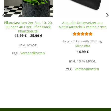
Pflanztaschen 2er-Set, 10, 20,
Anzucht Untersetzer aus
30 oder 40 Liter, Pflanzsack,
Naturkautschuk meine ernte
Pflanzbeutel
16,99
€
–
25,99
€
Bewertet
Geprüfte Gesamtbewertung.
mit
5
von
inkl. MwSt.
Mehr Infos
5
14,99
€
zzgl.
Versandkosten
inkl. 19 % MwSt.
zzgl.
Versandkosten