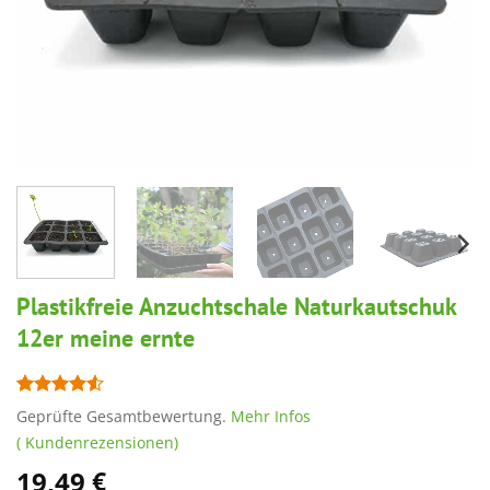
Plastikfreie Anzuchtschale Naturkautschuk
12er meine ernte
Bewertet
2
Geprüfte Gesamtbewertung.
Mehr Infos
mit
4.5
(
Kundenrezensionen)
von 5,
basierend
19,49
€
auf