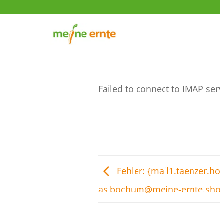
Zum
Inhalt
springen
Failed to connect to IMAP ser
Fehler: {mail1.taenzer.h
as bochum@meine-ernte.sh