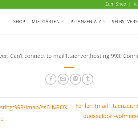
Zum Shop
K
SHOP
MIETGÄRTEN
PFLANZEN A-Z
SELBSTVER
ver: Can’t connect to mail1.taenzer.hosting,993: Conn
Fehler: {mail1.taenzer.
osting:993/imap/ssl}INBOX
duesseldorf-volmer
op