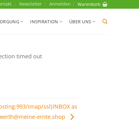
ontakt
Newsletter
Anmelden
Warenkorb
SORGUNG
INSPIRATION
ÜBER UNS
ection timed out
hosting:993/imap/ssl}INBOX as
swerth@meine-ernte.shop