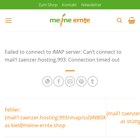
Zum
Zum Shop
Kontakt
Newsletter
Inhalt
springen
Failed to connect to IMAP server: Can’t connect to
mail1.taenzer.hosting,993: Connection timed out
Fehler:
{mail1.taenze
{mail1.taenzer.hosting:993/imap/ssl}INBOX
as stut
as kiel@meine-ernte.shop