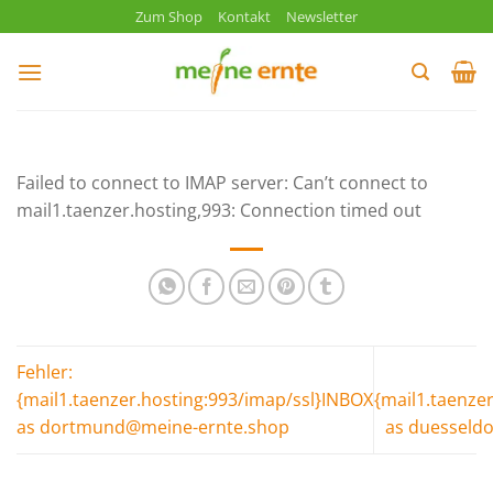
Zum
Zum Shop
Kontakt
Newsletter
Inhalt
springen
Failed to connect to IMAP server: Can’t connect to
mail1.taenzer.hosting,993: Connection timed out
Fehler:
{mail1.taenzer.hosting:993/imap/ssl}INBOX
{mail1.taenze
as dortmund@meine-ernte.shop
as duesseld