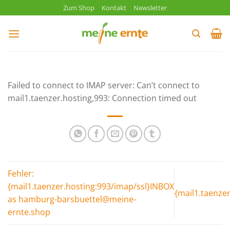
Zum
Zum Shop
Kontakt
Newsletter
Inhalt
springen
Failed to connect to IMAP server: Can’t connect to
mail1.taenzer.hosting,993: Connection timed out
Fehler:
{mail1.taenzer.hosting:993/imap/ssl}INBOX
{mail1.taenze
as hamburg-barsbuettel@meine-
ernte.shop