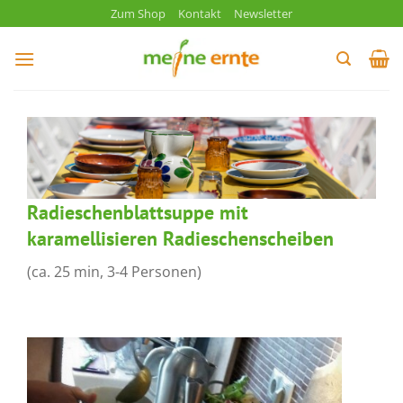
Zum
Zum Shop
Kontakt
Newsletter
Inhalt
springen
Radieschenblattsuppe mit
karamellisieren Radieschenscheiben
(ca. 25 min, 3-4 Personen)