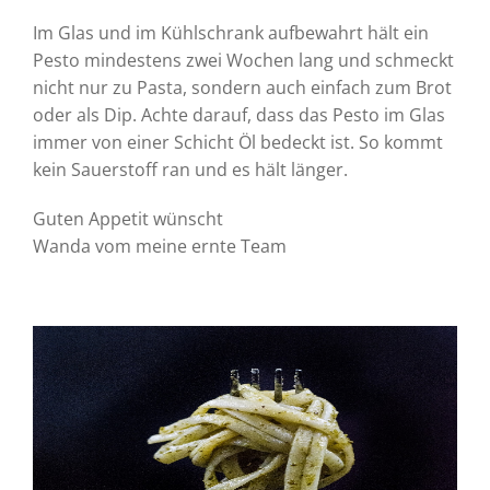
Im Glas und im Kühlschrank aufbewahrt hält ein
Pesto mindestens zwei Wochen lang und schmeckt
nicht nur zu Pasta, sondern auch einfach zum Brot
oder als Dip. Achte darauf, dass das Pesto im Glas
immer von einer Schicht Öl bedeckt ist. So kommt
kein Sauerstoff ran und es hält länger.
Guten Appetit wünscht
Wanda vom meine ernte Team