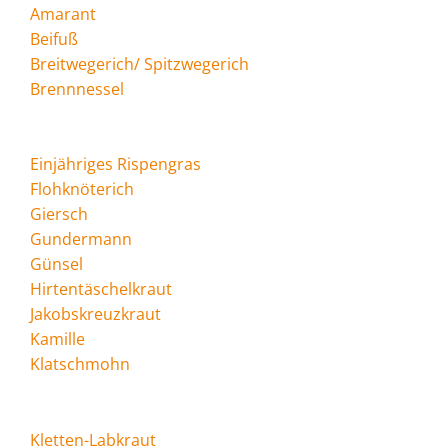
Amarant
Beifuß
Breitwegerich/ Spitzwegerich
Brennnessel
Einjähriges Rispengras
Flohknöterich
Giersch
Gundermann
Günsel
Hirtentäschelkraut
Jakobskreuzkraut
Kamille
Klatschmohn
Kletten-Labkraut