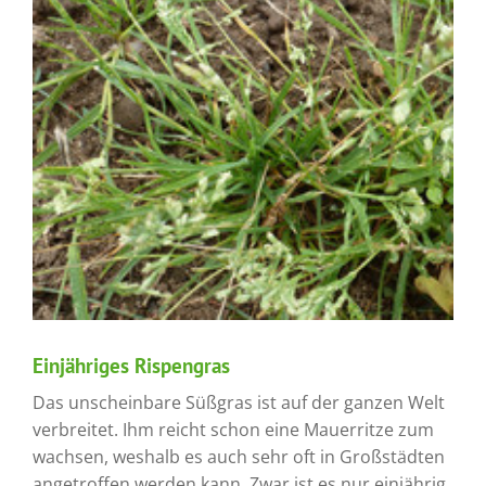
Einjähriges Rispengras
Das unscheinbare Süßgras ist auf der ganzen Welt
verbreitet. Ihm reicht schon eine Mauerritze zum
wachsen, weshalb es auch sehr oft in Großstädten
angetroffen werden kann. Zwar ist es nur einjährig,