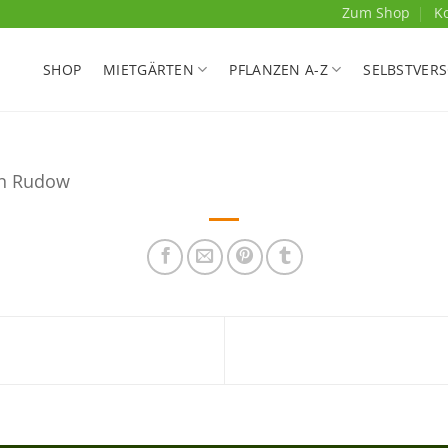
Zum Shop
K
SHOP
MIETGÄRTEN
PFLANZEN A-Z
SELBSTVER
lin Rudow