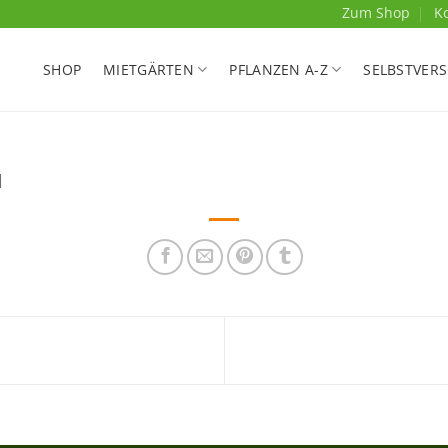
Zum Shop
K
SHOP
MIETGÄRTEN
PFLANZEN A-Z
SELBSTVER
l