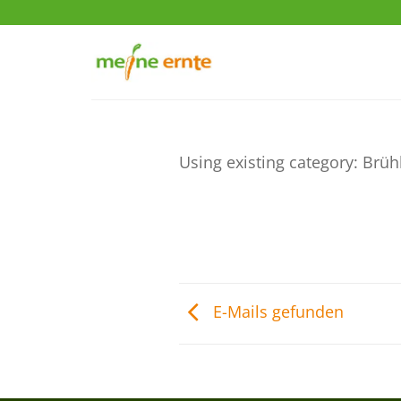
Zum
Inhalt
springen
Using existing category: Brüh
E-Mails gefunden