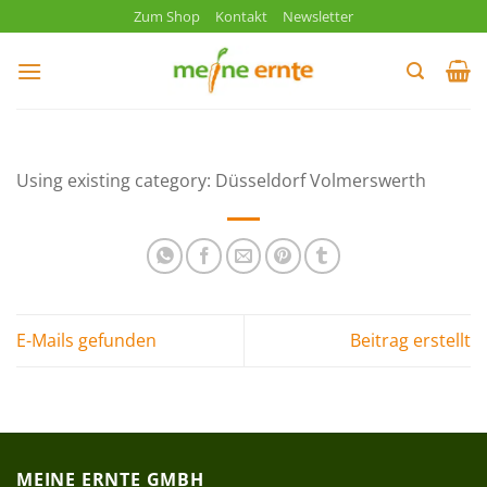
Zum
Zum Shop
Kontakt
Newsletter
Inhalt
springen
Using existing category: Düsseldorf Volmerswerth
E-Mails gefunden
Beitrag erstellt
MEINE ERNTE GMBH