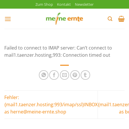
Zum
Zum Shop
Kontakt
Newsletter
Inhalt
springen
Failed to connect to IMAP server: Can’t connect to
mail1.taenzer.hosting,993: Connection timed out
Fehler:
{mail1.taenzer.hosting:993/imap/ssl}INBOX
{mail1.taenze
as herne@meine-ernte.shop
as b