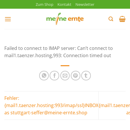
Zum
Zum Shop
Kontakt
Newsletter
Inhalt
springen
Failed to connect to IMAP server: Can’t connect to
mail1.taenzer.hosting,993: Connection timed out
Fehler:
{mail1.taenzer.hosting:993/imap/ssl}INBOX
{mail1.taenze
as stuttgart-seffer@meine-ernte.shop
a