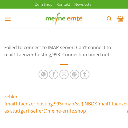
Zum
Zum Shop
Kontakt
Newsletter
Inhalt
springen
Failed to connect to IMAP server: Can’t connect to
mail1.taenzer.hosting,993: Connection timed out
Fehler:
{mail1.taenzer.hosting:993/imap/ssl}INBOX
{mail1.taenze
as stuttgart-seffer@meine-ernte.shop