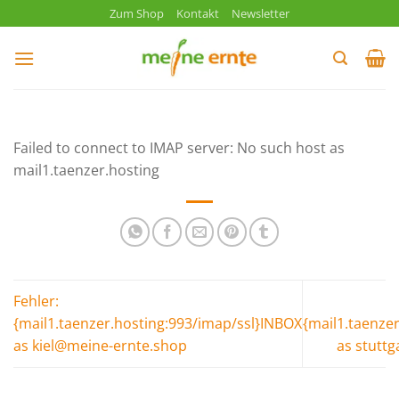
Zum
Zum Shop
Kontakt
Newsletter
Inhalt
springen
Failed to connect to IMAP server: No such host as
mail1.taenzer.hosting
Fehler:
{mail1.taenzer.hosting:993/imap/ssl}INBOX
{mail1.taenze
as kiel@meine-ernte.shop
as stutt