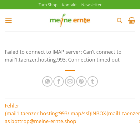
Zum
Zum Shop
Kontakt
Newsletter
Inhalt
springen
Failed to connect to IMAP server: Can’t connect to
mail1.taenzer.hosting,993: Connection timed out
Fehler:
{mail1.taenzer.hosting:993/imap/ssl}INBOX
{mail1.taenze
as bottrop@meine-ernte.shop