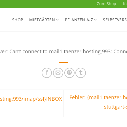
Zum Shop
K
SHOP
MIETGÄRTEN
PFLANZEN A-Z
SELBSTVER
ver: Can’t connect to mail1.taenzer.hosting,993: Conn
Fehler: {mail1.taenzer.
osting:993/imap/ssl}INBOX
stuttgart