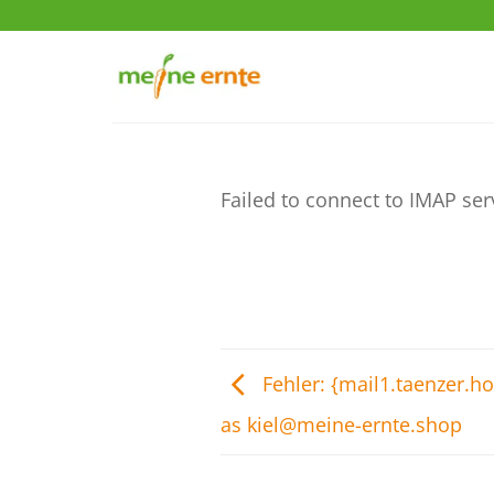
Zum
Inhalt
springen
Failed to connect to IMAP ser
Fehler: {mail1.taenzer.h
as kiel@meine-ernte.shop