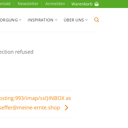
ontakt
Newsletter
Anmelden
Warenkorb
SORGUNG
INSPIRATION
ÜBER UNS
ection refused
hosting:993/imap/ssl}INBOX as
-seffer@meine-ernte.shop