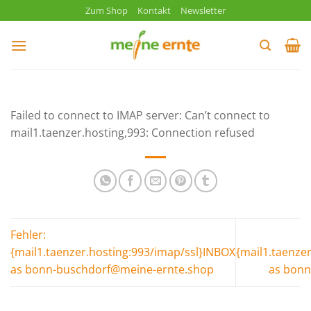
Zum
Zum Shop
Kontakt
Newsletter
Inhalt
springen
Failed to connect to IMAP server: Can’t connect to
mail1.taenzer.hosting,993: Connection refused
Fehler:
{mail1.taenzer.hosting:993/imap/ssl}INBOX
{mail1.taenze
as bonn-buschdorf@meine-ernte.shop
as bon