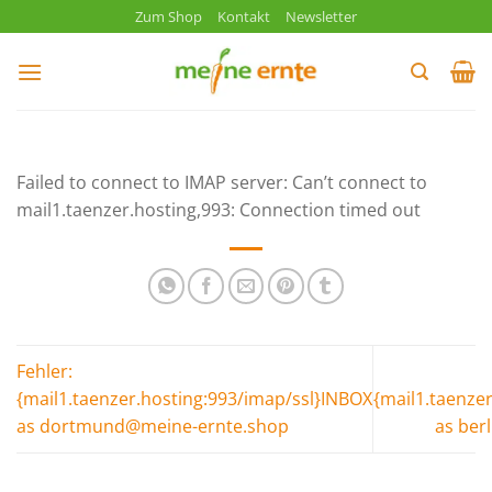
Zum
Zum Shop
Kontakt
Newsletter
Inhalt
springen
Failed to connect to IMAP server: Can’t connect to
mail1.taenzer.hosting,993: Connection timed out
Fehler:
{mail1.taenzer.hosting:993/imap/ssl}INBOX
{mail1.taenze
as dortmund@meine-ernte.shop
as ber