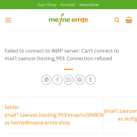
Zum
Zum Shop
Kontakt
Newsletter
Inhalt
springen
Failed to connect to IMAP server: Can’t connect to
mail1.taenzer.hosting,993: Connection refused
Fehler:
{mail1.taenze
{mail1.taenzer.hosting:993/imap/ssl}INBOX
as stut
as herne@meine-ernte.shop