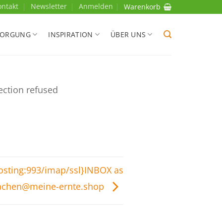
ontakt
Newsletter
Anmelden
Warenkorb
SORGUNG
INSPIRATION
ÜBER UNS
ection refused
hosting:993/imap/ssl}INBOX as
achen@meine-ernte.shop