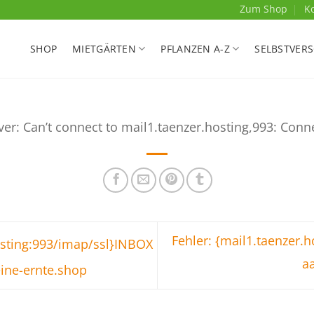
Zum Shop
K
SHOP
MIETGÄRTEN
PFLANZEN A-Z
SELBSTVER
ver: Can’t connect to mail1.taenzer.hosting,993: Conn
Fehler: {mail1.taenzer.
osting:993/imap/ssl}INBOX
a
ne-ernte.shop