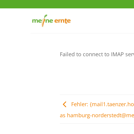
Zum
Inhalt
springen
Failed to connect to IMAP ser
Fehler: {mail1.taenzer.h
as hamburg-norderstedt@mei