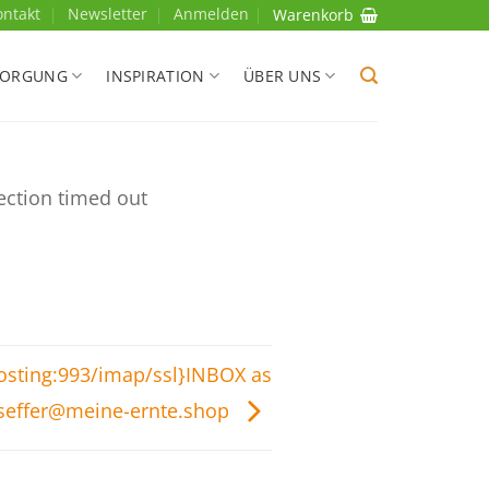
ontakt
Newsletter
Anmelden
Warenkorb
SORGUNG
INSPIRATION
ÜBER UNS
ection timed out
hosting:993/imap/ssl}INBOX as
-seffer@meine-ernte.shop