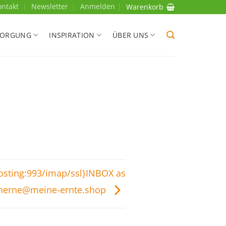
ontakt
Newsletter
Anmelden
Warenkorb
SORGUNG
INSPIRATION
ÜBER UNS
hosting:993/imap/ssl}INBOX as
herne@meine-ernte.shop