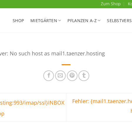
Zum Shop
K
SHOP
MIETGÄRTEN
PFLANZEN A-Z
SELBSTVER
ver: No such host as mail1.taenzer.hosting
Fehler: {mail1.taenzer.
osting:993/imap/ssl}INBOX
op