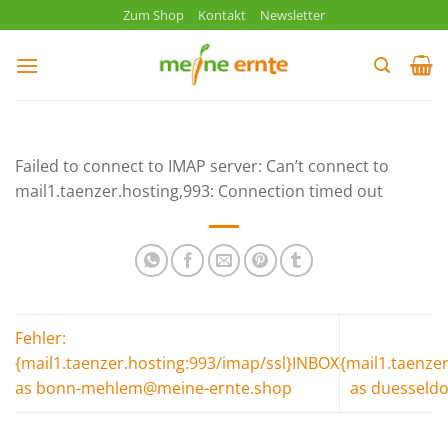
Zum
Zum Shop
Kontakt
Newsletter
Inhalt
springen
Failed to connect to IMAP server: Can’t connect to
mail1.taenzer.hosting,993: Connection timed out
Fehler:
{mail1.taenzer.hosting:993/imap/ssl}INBOX
{mail1.taenze
as bonn-mehlem@meine-ernte.shop
as duesseld