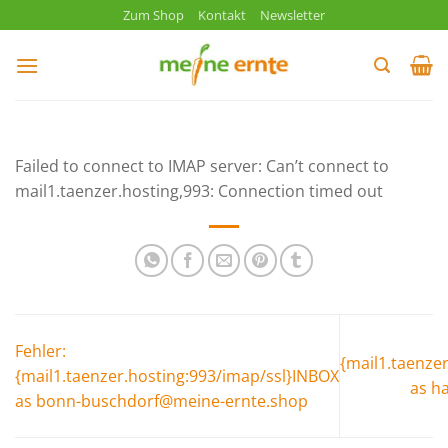
Zum
Zum Shop
Kontakt
Newsletter
Inhalt
springen
Failed to connect to IMAP server: Can’t connect to
mail1.taenzer.hosting,993: Connection timed out
Fehler:
{mail1.taenze
{mail1.taenzer.hosting:993/imap/ssl}INBOX
as h
as bonn-buschdorf@meine-ernte.shop