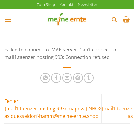
Zum
Zum Shop
Kontakt
Newsletter
Inhalt
springen
Failed to connect to IMAP server: Can’t connect to
mail1.taenzer.hosting,993: Connection refused
Fehler:
{mail1.taenzer.hosting:993/imap/ssl}INBOX
{mail1.taenze
as duesseldorf-hamm@meine-ernte.shop
as