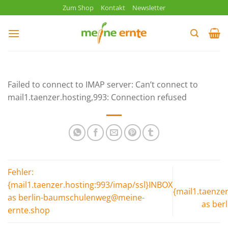
Zum
Zum Shop
Kontakt
Newsletter
Inhalt
springen
Failed to connect to IMAP server: Can’t connect to
mail1.taenzer.hosting,993: Connection refused
Fehler:
{mail1.taenzer.hosting:993/imap/ssl}INBOX
{mail1.taenze
as berlin-baumschulenweg@meine-
as ber
ernte.shop