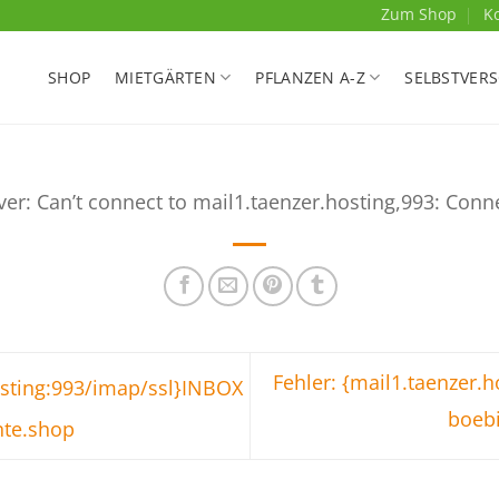
Zum Shop
K
SHOP
MIETGÄRTEN
PFLANZEN A-Z
SELBSTVER
ver: Can’t connect to mail1.taenzer.hosting,993: Conn
Fehler: {mail1.taenzer.
osting:993/imap/ssl}INBOX
boeb
nte.shop