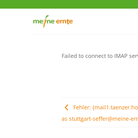
Zum
Inhalt
springen
Failed to connect to IMAP ser
Fehler: {mail1.taenzer.h
as stuttgart-seffer@meine-er