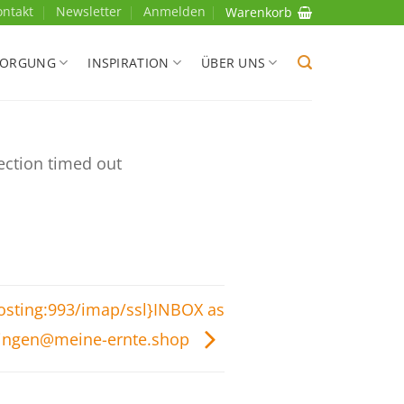
ontakt
Newsletter
Anmelden
Warenkorb
SORGUNG
INSPIRATION
ÜBER UNS
ection timed out
hosting:993/imap/ssl}INBOX as
ingen@meine-ernte.shop