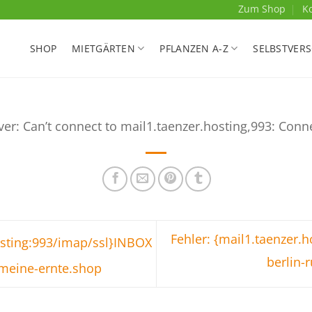
Zum Shop
K
SHOP
MIETGÄRTEN
PFLANZEN A-Z
SELBSTVER
ver: Can’t connect to mail1.taenzer.hosting,993: Conn
Fehler: {mail1.taenzer.
osting:993/imap/ssl}INBOX
berlin
meine-ernte.shop