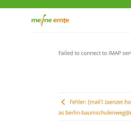
Zum
Inhalt
springen
Failed to connect to IMAP ser
Fehler: {mail1.taenzer.h
as berlin-baumschulenweg@