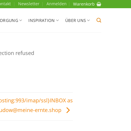
ontakt
Newsletter
Anmelden
Warenkorb
SORGUNG
INSPIRATION
ÜBER UNS
ection refused
hosting:993/imap/ssl}INBOX as
-rudow@meine-ernte.shop