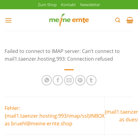
Zum
Zum Shop
Kontakt
Newsletter
Inhalt
springen
Failed to connect to IMAP server: Can’t connect to
mail1.taenzer.hosting,993: Connection refused
Fehler:
{mail1.taenze
{mail1.taenzer.hosting:993/imap/ssl}INBOX
as dues
as bruehl@meine-ernte.shop