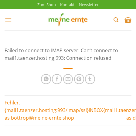
Zum
Zum Shop
Kontakt
Newsletter
Inhalt
springen
Failed to connect to IMAP server: Can’t connect to
mail1.taenzer.hosting,993: Connection refused
Fehler:
{mail1.taenzer.hosting:993/imap/ssl}INBOX
{mail1.taenze
as bottrop@meine-ernte.shop
as 