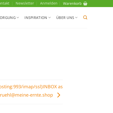
ontakt
Newsletter
Anmelden
Warenkorb
SORGUNG
INSPIRATION
ÜBER UNS
hosting:993/imap/ssl}INBOX as
ruehl@meine-ernte.shop