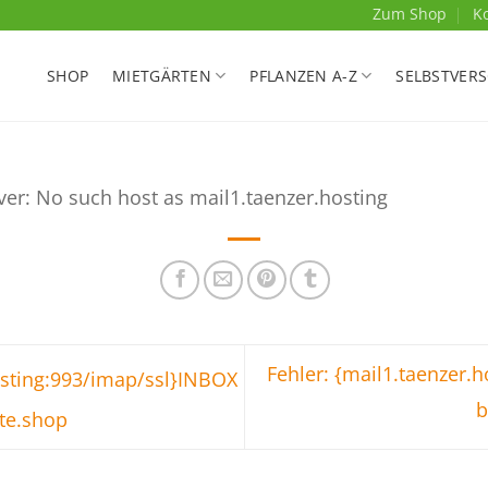
Zum Shop
K
SHOP
MIETGÄRTEN
PFLANZEN A-Z
SELBSTVER
ver: No such host as mail1.taenzer.hosting
Fehler: {mail1.taenzer.
osting:993/imap/ssl}INBOX
b
te.shop