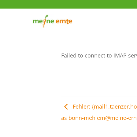
Zum
Inhalt
springen
Failed to connect to IMAP ser
Fehler: {mail1.taenzer.h
as bonn-mehlem@meine-ern