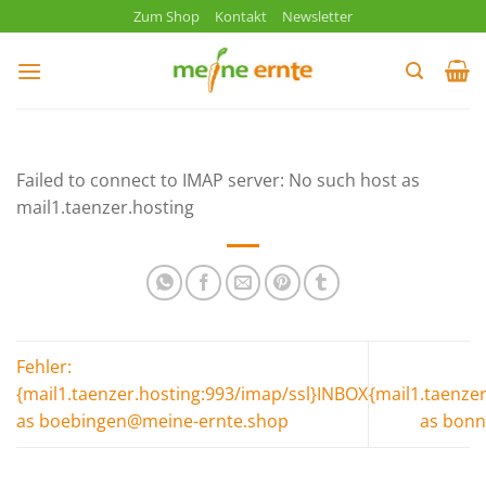
Zum
Zum Shop
Kontakt
Newsletter
Inhalt
springen
Failed to connect to IMAP server: No such host as
mail1.taenzer.hosting
Fehler:
{mail1.taenzer.hosting:993/imap/ssl}INBOX
{mail1.taenze
as boebingen@meine-ernte.shop
as bon