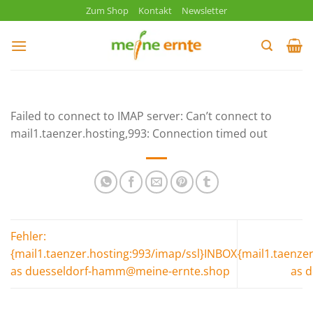
Zum
Zum Shop
Kontakt
Newsletter
Inhalt
springen
Failed to connect to IMAP server: Can’t connect to
mail1.taenzer.hosting,993: Connection timed out
Fehler:
{mail1.taenzer.hosting:993/imap/ssl}INBOX
{mail1.taenze
as duesseldorf-hamm@meine-ernte.shop
as 