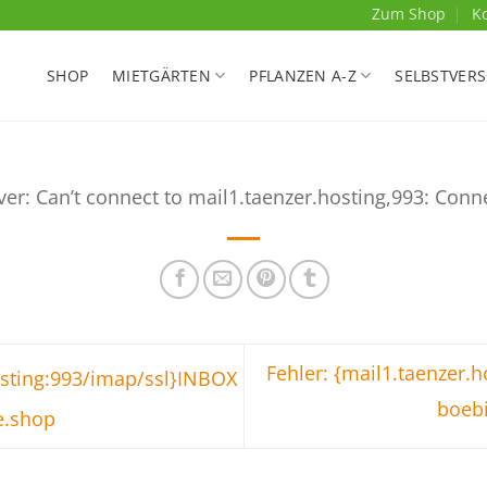
Zum Shop
K
SHOP
MIETGÄRTEN
PFLANZEN A-Z
SELBSTVER
ver: Can’t connect to mail1.taenzer.hosting,993: Conn
Fehler: {mail1.taenzer.
osting:993/imap/ssl}INBOX
boeb
e.shop