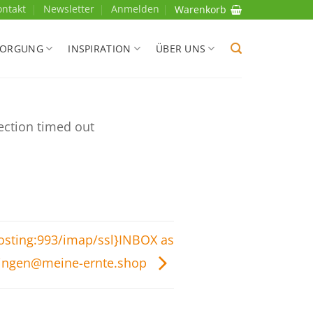
ontakt
Newsletter
Anmelden
Warenkorb
SORGUNG
INSPIRATION
ÜBER UNS
ection timed out
hosting:993/imap/ssl}INBOX as
ingen@meine-ernte.shop