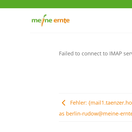
Zum
Inhalt
springen
Failed to connect to IMAP ser
Fehler: {mail1.taenzer.h
as berlin-rudow@meine-ernt