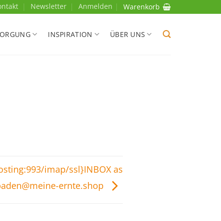
ontakt
Newsletter
Anmelden
Warenkorb
SORGUNG
INSPIRATION
ÜBER UNS
hosting:993/imap/ssl}INBOX as
baden@meine-ernte.shop