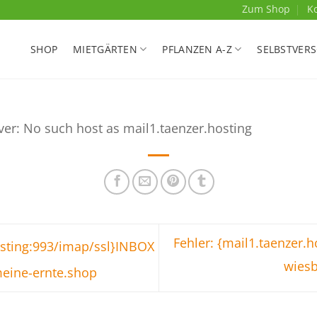
Zum Shop
K
SHOP
MIETGÄRTEN
PFLANZEN A-Z
SELBSTVER
ver: No such host as mail1.taenzer.hosting
Fehler: {mail1.taenzer.
osting:993/imap/ssl}INBOX
wies
meine-ernte.shop