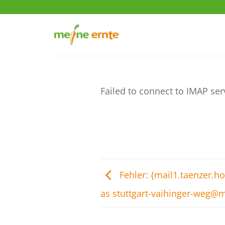
Zum
Inhalt
springen
Failed to connect to IMAP ser
Fehler: {mail1.taenzer.h
as stuttgart-vaihinger-weg@