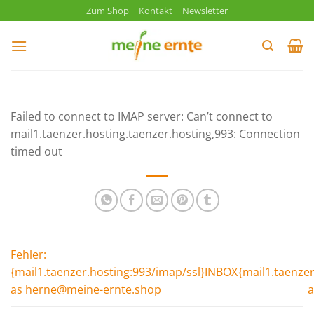
Zum
Zum Shop
Kontakt
Newsletter
Inhalt
springen
Failed to connect to IMAP server: Can’t connect to
mail1.taenzer.hosting.taenzer.hosting,993: Connection
timed out
Fehler:
{mail1.taenzer.hosting:993/imap/ssl}INBOX
{mail1.taenze
as herne@meine-ernte.shop
a