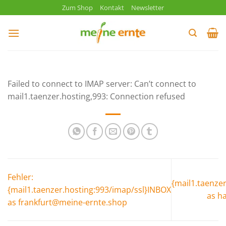
Zum
Zum Shop
Kontakt
Newsletter
Inhalt
springen
Failed to connect to IMAP server: Can’t connect to
mail1.taenzer.hosting,993: Connection refused
Fehler:
{mail1.taenze
{mail1.taenzer.hosting:993/imap/ssl}INBOX
as h
as frankfurt@meine-ernte.shop